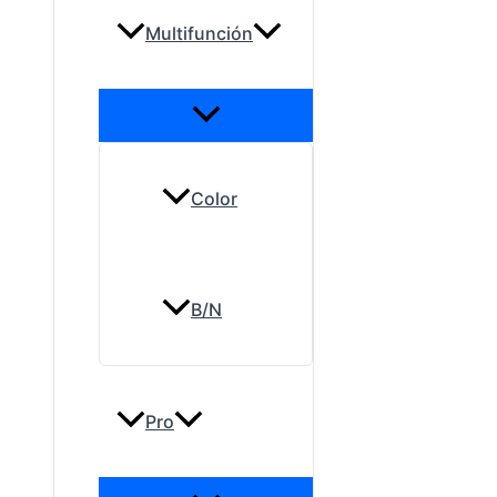
Multifunción
Color
B/N
Pro