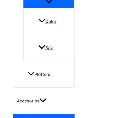
Color
B/N
Plotters
Accesorios