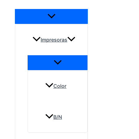
Impresoras
Color
B/N