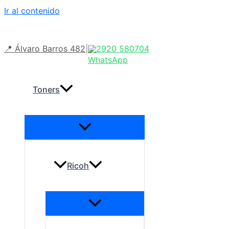
Ir al contenido
📍 Álvaro Barros 482
|
2920 580704
Toners
Ricoh