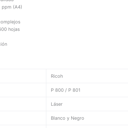
0 ppm (A4)
complejos
600 hojas
ción
Ricoh
P 800 / P 801
Láser
Blanco y Negro