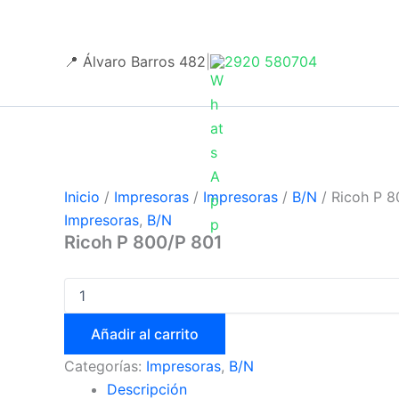
Ricoh
Ir
P
al
800/P
contenido
📍 Álvaro Barros 482
|
2920 580704
801
cantidad
Inicio
/
Impresoras
/
Impresoras
/
B/N
/ Ricoh P 8
Impresoras
,
B/N
Ricoh P 800/P 801
Añadir al carrito
Categorías:
Impresoras
,
B/N
Descripción