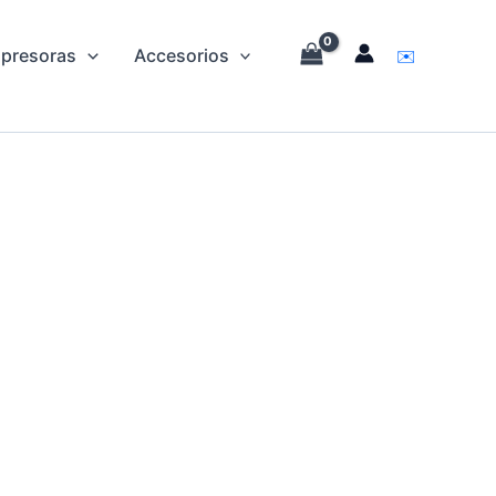
.
mpresoras
Accesorios
✉️