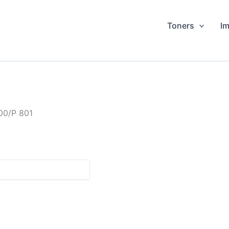
Toners
I
00/P 801