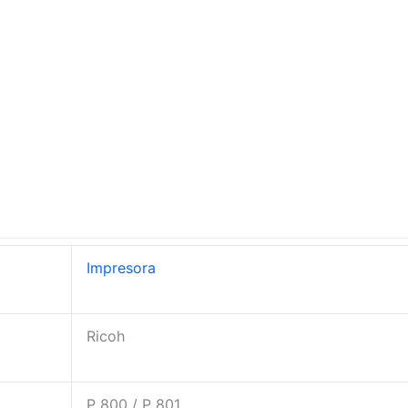
Impresora
Ricoh
P 800 / P 801