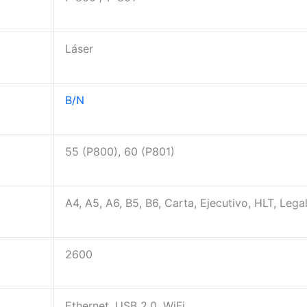
Láser
B/N
55 (P800), 60 (P801)
A4, A5, A6, B5, B6, Carta, Ejecutivo, HLT, Lega
2600
Ethernet, USB 2.0, WiFi